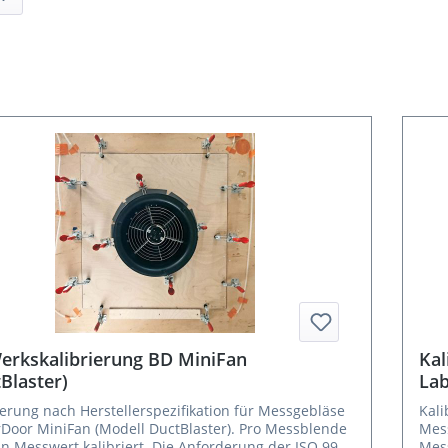
erkskalibrierung BD MiniFan
Kal
Blaster)
Lab
ierung nach Herstellerspezifikation für Messgebläse
Kali
Door MiniFan (Modell DuctBlaster). Pro Messblende
Mess
in Messwert kalibriert. Die Anforderung der ISO 9972
Mess