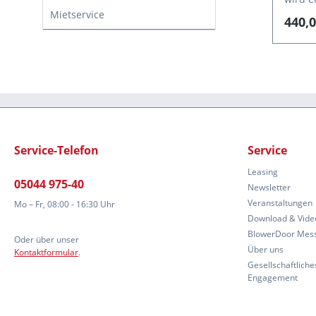
(Messg
Mietservice
440,0
(Kalib
und Fu
Kalibr
Kunde
Kalibr
gewähr
Service-Telefon
Service
Leasing
05044 975-40
Newsletter
Veranstaltungen
Mo – Fr, 08:00 - 16:30 Uhr
Download & Vide
BlowerDoor Mes
Oder über unser
Über uns
Kontaktformular
.
Gesellschaftliche
Engagement