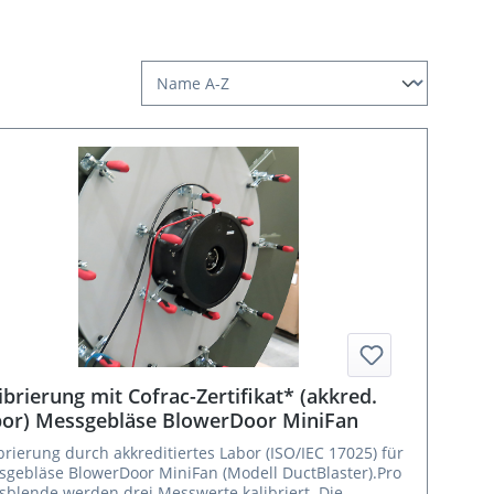
ibrierung mit Cofrac-Zertifikat* (akkred.
or) Messgebläse BlowerDoor MiniFan
brierung durch akkreditiertes Labor (ISO/IEC 17025) für
gebläse BlowerDoor MiniFan (Modell DuctBlaster).Pro
blende werden drei Messwerte kalibriert. Die