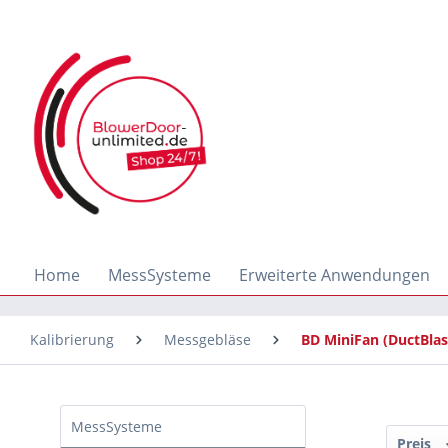
springen
Zur Hauptnavigation springen
Home
MessSysteme
Erweiterte Anwendungen
Kalibrierung
Messgebläse
BD MiniFan (DuctBlas
MessSysteme
Preis