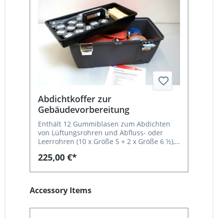
Abdichtkoffer zur
Gebäudevorbereitung
Enthält 12 Gummiblasen zum Abdichten
von Lüftungsrohren und Abfluss- oder
Leerrohren (10 x Größe 5 + 2 x Größe 6 ½),
Luftpumpe mit Schlauchverlängerung, Füll-
225,00 €*
und Ablassnadeln, HT-Stopfen-Sortiment,
Malerfolien und -klebebänder,
Schlauchverbinder T u.v.m.
Produktgalerie überspringen
Accessory Items