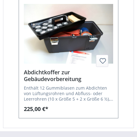
Abdichtkoffer zur
Gebäudevorbereitung
Enthält 12 Gummiblasen zum Abdichten
von Lüftungsrohren und Abfluss- oder
Leerrohren (10 x Größe 5 + 2 x Größe 6 ½),
Luftpumpe mit Schlauchverlängerung, Füll-
225,00 €*
und Ablassnadeln, HT-Stopfen-Sortiment,
Malerfolien und -klebebänder,
Schlauchverbinder T u.v.m.